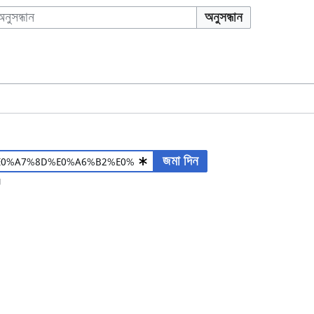
অনুসন্ধান
জমা দিন
।