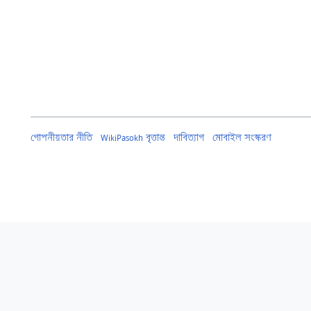
গোপনীয়তার নীতি
WikiPasokh বৃত্তান্ত
দাবিত্যাগ
মোবাইল সংস্করণ