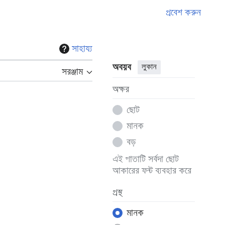
প্রবেশ করুন
সাহায্য
অবয়ব
লুকান
সরঞ্জাম
অক্ষর
ছোট
মানক
বড়
এই পাতাটি সর্বদা ছোট
আকারের ফন্ট ব্যবহার করে
প্রস্থ
মানক