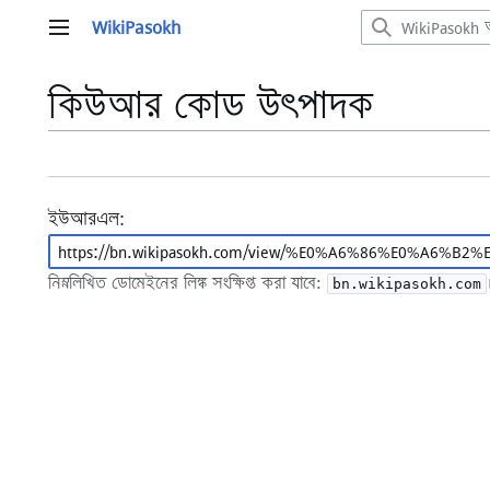
বিষয়বস্তুতে
WikiPasokh
প্রধান মেনু
চলুন
কিউআর কোড উৎপাদক
ইউআরএল:
নিম্নলিখিত ডোমেইনের লিঙ্ক সংক্ষিপ্ত করা যাবে:
bn.wikipasokh.com